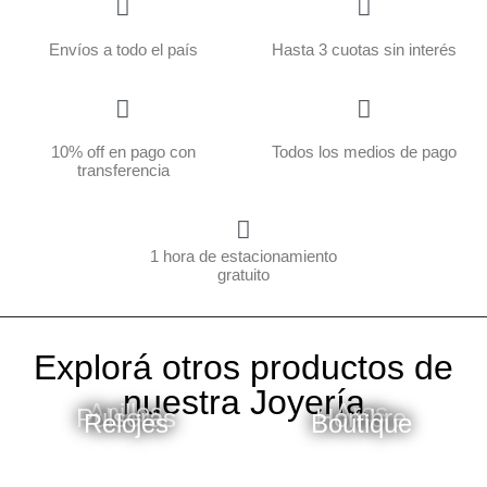
Envíos a todo el país
Hasta 3 cuotas sin interés
10% off en pago con
Todos los medios de pago
transferencia
1 hora de estacionamiento
gratuito
Explorá otros productos de
nuestra Joyería
Ver Más
Ver Más
Anillos
Aros
Ver Más
Ver Más
Pulseras
Hombre
Ver Más
Ver Más
Relojes
Boutique
Anillos
Aros de oro
Pulseras
Hombre