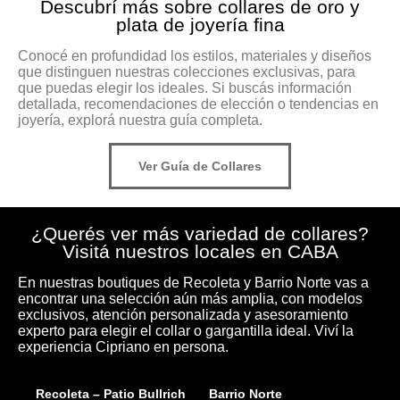
Relojes
Boutique
Descubrí más sobre collares de oro y
plata de joyería fina
Conocé en profundidad los estilos, materiales y diseños
que distinguen nuestras colecciones exclusivas, para
que puedas elegir los ideales. Si buscás información
detallada, recomendaciones de elección o tendencias en
joyería, explorá nuestra guía completa.
Ver Guía de Collares
¿Querés ver más variedad de collares?
Visitá nuestros locales en CABA
En nuestras boutiques de Recoleta y Barrio Norte vas a
encontrar una selección aún más amplia, con modelos
exclusivos, atención personalizada y asesoramiento
experto para elegir el collar o gargantilla ideal. Viví la
experiencia Cipriano en persona.
Recoleta – Patio Bullrich
Barrio Norte