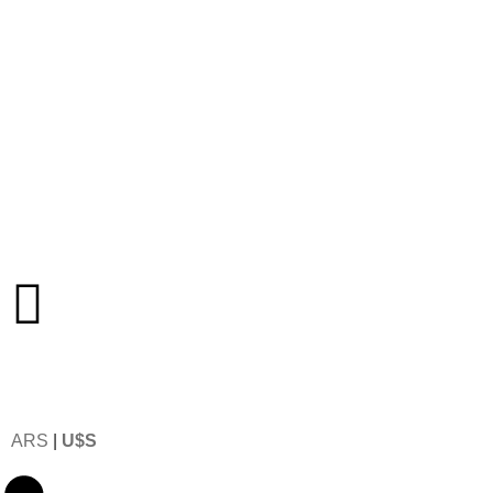
ARS
|
U$S