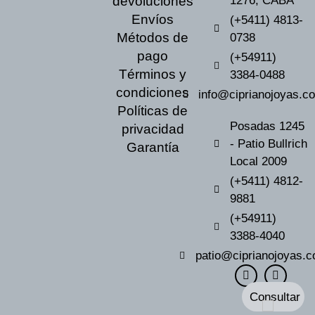
devoluciones
1276, CABA
Envíos
(+5411) 4813-
Métodos de
0738
pago
(+54911)
Términos y
3384-0488
condiciones
info@ciprianojoyas.c
Políticas de
Posadas 1245
privacidad
- Patio Bullrich
Garantía
Local 2009
(+5411) 4812-
9881
(+54911)
3388-4040
patio@ciprianojoyas.c