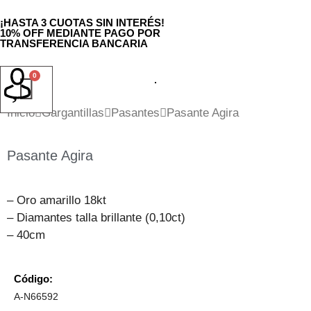
¡HASTA 3 CUOTAS SIN INTERÉS!
10% OFF MEDIANTE PAGO POR
TRANSFERENCIA BANCARIA
Vendé tu oro
Inicio
Gargantillas
Pasantes
Pasante Agira
Pasante Agira
– Oro amarillo 18kt
– Diamantes talla brillante (0,10ct)
– 40cm
Código:
A-N66592