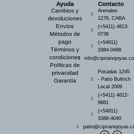
Ayuda
Contacto
Cambios y
Arenales
devoluciones
1276, CABA
Envíos
(+5411) 4813-
Métodos de
0738
pago
(+54911)
Términos y
3384-0488
condiciones
info@ciprianojoyas.c
Políticas de
Posadas 1245
privacidad
- Patio Bullrich
Garantía
Local 2009
(+5411) 4812-
9881
(+54911)
3388-4040
patio@ciprianojoyas.c