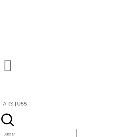
ARS
|
U$S