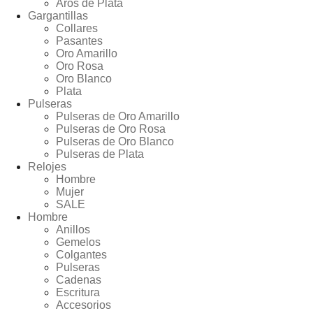
Aros de Plata
Gargantillas
Collares
Pasantes
Oro Amarillo
Oro Rosa
Oro Blanco
Plata
Pulseras
Pulseras de Oro Amarillo
Pulseras de Oro Rosa
Pulseras de Oro Blanco
Pulseras de Plata
Relojes
Hombre
Mujer
SALE
Hombre
Anillos
Gemelos
Colgantes
Pulseras
Cadenas
Escritura
Accesorios