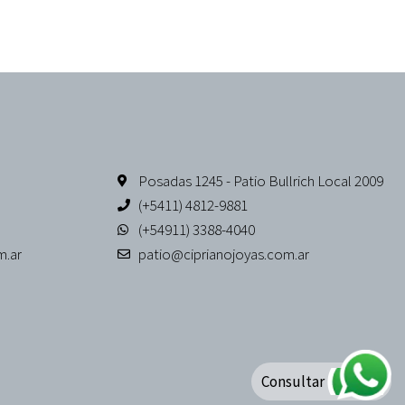
Posadas 1245 - Patio Bullrich Local 2009
(+5411) 4812-9881
(+54911) 3388-4040
m.ar
patio@ciprianojoyas.com.ar