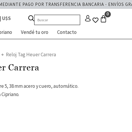
DIANTE PAGO POR TRANSFERENCIA BANCARIA - ENVÍOS GRATIS
|
U$S
priano
Vendé tu oro
Contacto
Reloj Tag Heuer Carrera
er Carrera
re 5, 38 mm acero y cuero, automático.
 Cipriano.