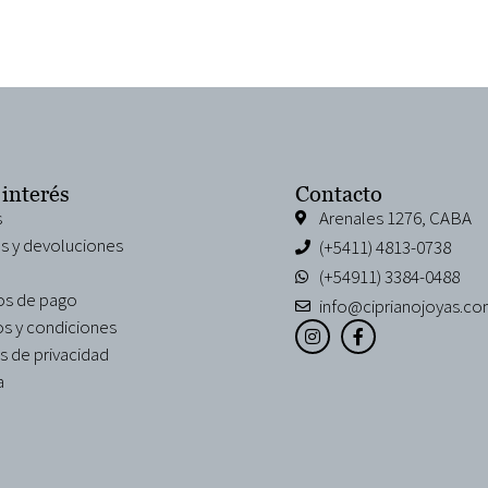
 interés
Contacto
s
Arenales 1276, CABA
s y devoluciones
(+5411) 4813-0738
(+54911) 3384-0488
s de pago
info@ciprianojoyas.co
s y condiciones
as de privacidad
a