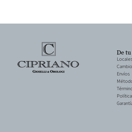
De tu
Locale
Cambio
Envíos
Método
Término
Polític
Garantí