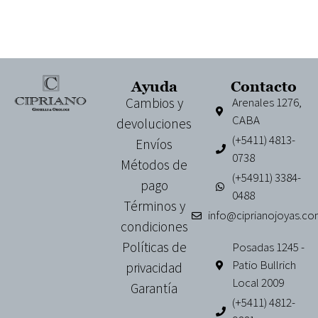
Ayuda
Contacto
Cambios y
Arenales 1276,
CABA
devoluciones
(+5411) 4813-
Envíos
0738
Métodos de
(+54911) 3384-
pago
0488
Términos y
info@ciprianojoyas.co
condiciones
Políticas de
Posadas 1245 -
Patio Bullrich
privacidad
Local 2009
Garantía
(+5411) 4812-