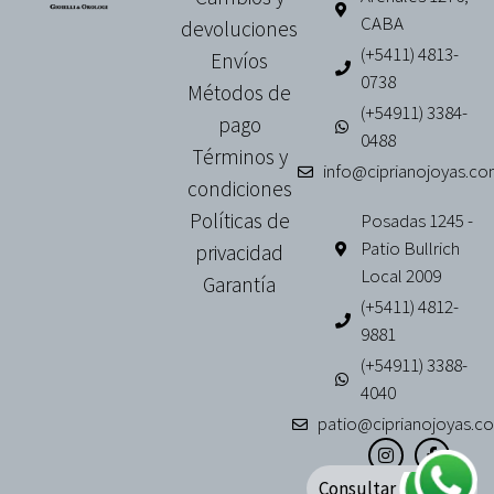
CABA
devoluciones
(+5411) 4813-
Envíos
0738
Métodos de
(+54911) 3384-
pago
0488
Términos y
info@ciprianojoyas.co
condiciones
Políticas de
Posadas 1245 -
Patio Bullrich
privacidad
Local 2009
Garantía
(+5411) 4812-
9881
(+54911) 3388-
4040
patio@ciprianojoyas.co