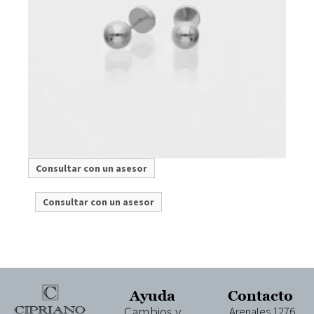
Consultar con un asesor
Co
Consultar con un asesor
C
Ayuda
Contacto
Cambios y
Arenales 1276,