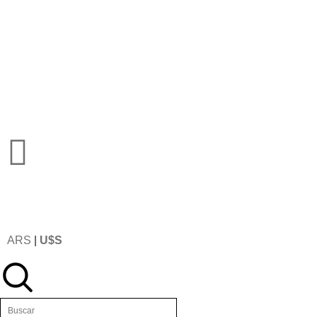
ARS
|
U$S