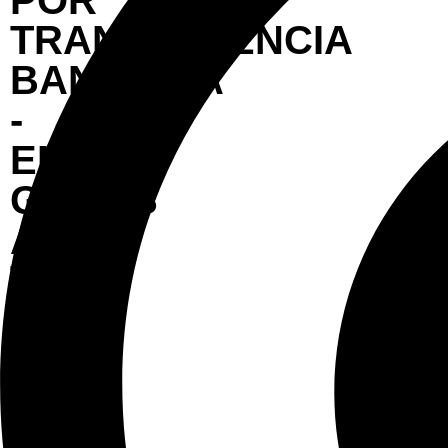
POR
TRANSFERENCIA
BANCARIA
-
ENVÍOS
GRATIS
A
TODO
EL
PAÍS