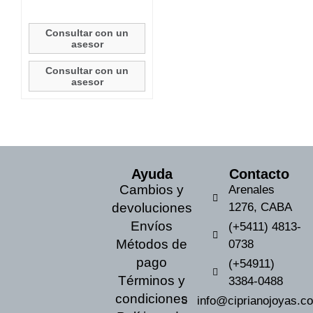
Consultar con un
asesor
Consultar con un
asesor
Ayuda
Contacto
Cambios y
Arenales
devoluciones
1276, CABA
Envíos
(+5411) 4813-
Métodos de
0738
pago
(+54911)
Términos y
3384-0488
condiciones
info@ciprianojoyas.c