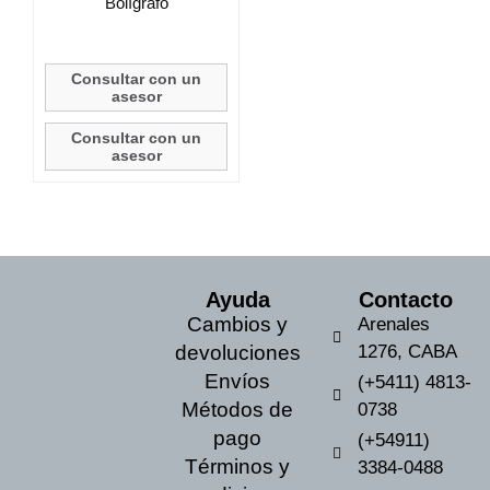
Bolígrafo
Consultar con un
asesor
Consultar con un
asesor
Ayuda
Contacto
Cambios y
Arenales
devoluciones
1276, CABA
Envíos
(+5411) 4813-
Métodos de
0738
pago
(+54911)
Términos y
3384-0488